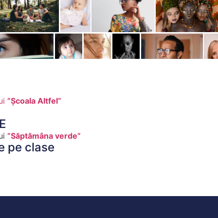
ui
”Școala Altfel”
E
ui
”Săptămâna verde”
ie pe clase