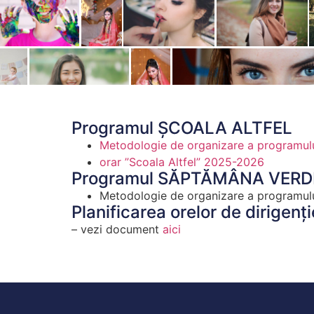
Programul ȘCOALA ALTFEL
Metodologie de organizare a programul
orar ”Scoala Altfel” 2025-2026
Programul SĂPTĂMÂNA VERD
Metodologie de organizare a programul
Planificarea orelor de dirigenț
– vezi document
aici