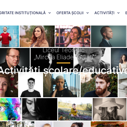
GRITATE INSTITUȚIONALĂ
OFERTA ȘCOLII
ACTIVITĂȚI
Liceul Teoretic
„Mircea Eliade” Galați
Activități școlare/educativ