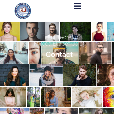
conținut
Liceul Teoretic
„Mircea Eliade” Galați
Contact