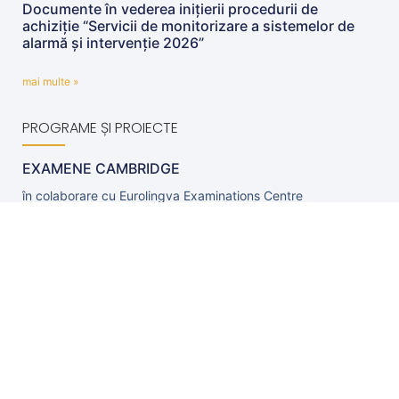
Documente în vederea inițierii procedurii de
achiziție “Servicii de monitorizare a sistemelor de
alarmă și intervenție 2026”
mai multe »
PROGRAME ȘI PROIECTE
EXAMENE CAMBRIDGE
în colaborare cu Eurolingva Examinations Centre
mai multe »
Proiect eTwinning „Blue Life: Protecting Our Waters
and Seas”
Proiectul eTwinning „Blue Life: Protecting Our Waters and
Seas” reunește școli partenere
mai multe »