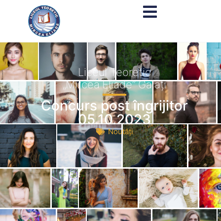
Liceul Teoretic
„Mircea Eliade” Galați
Concurs post îngrijitor
05.10.2023
Noutăți