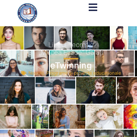
Liceul Teoretic
„Mircea Eliade” Galați
eTwinning
Noutăți
,
Programe și proiecte educaționale