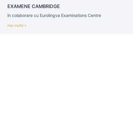
EXAMENE CAMBRIDGE
în colaborare cu Eurolingva Examinations Centre
mai multe »
Proiect eTwinning „Blue Life: Protecting Our Waters
and Seas”
Proiectul eTwinning „Blue Life: Protecting Our Waters and
Seas” reunește școli partenere
mai multe »
Înapoi la
Programe și proiecte educaționale