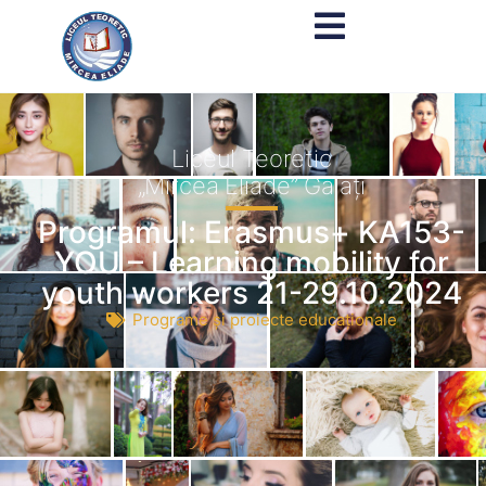
Liceul Teoretic
„Mircea Eliade” Galați
Programul: Erasmus+ KA153-
YOU – Learning mobility for
youth workers 21-29.10.2024
Programe și proiecte educaționale